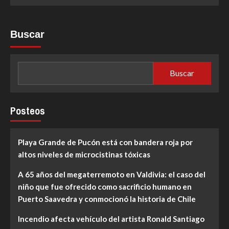
más
sobre
Hoy
juega
Buscar
la
Roja
sub-
20
Buscar
Posteos
Playa Grande de Pucón está con bandera roja por
altos niveles de microcistinas tóxicas
A 65 años del megaterremoto en Valdivia: el caso del
niño que fue ofrecido como sacrificio humano en
Puerto Saavedra y conmocionó la historia de Chile
Incendio afecta vehículo del artista Ronald Santiago