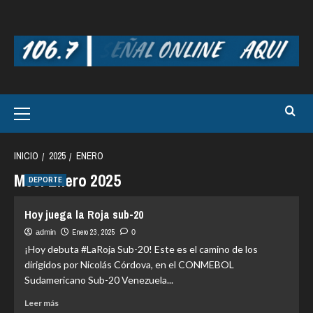
Saltar
al
contenido
Menú
principal
INICIO
2025
ENERO
Mes:
Enero 2025
DEPORTE
Hoy juega la Roja sub-20
Enero 23, 2025
admin
0
¡Hoy debuta #LaRoja Sub-20! Este es el camino de los
dirigidos por Nicolás Córdova, en el CONMEBOL
Sudamericano Sub-20 Venezuela...
Leer
Leer más