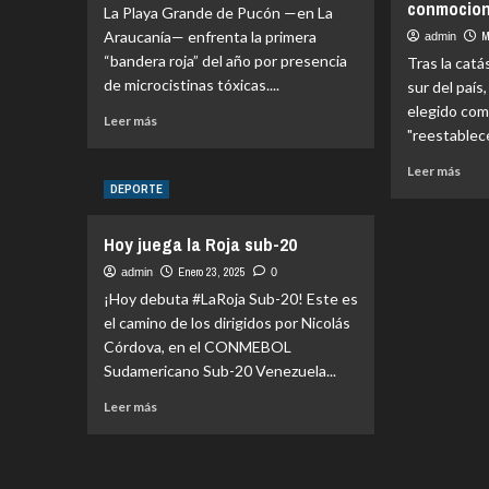
conmocionó
La Playa Grande de Pucón —en La
Araucanía— enfrenta la primera
M
admin
“bandera roja” del año por presencia
Tras la catá
de microcistinas tóxicas....
sur del país
elegido com
Leer
Leer más
"reestablece
más
sobre
Leer
Leer más
Playa
más
DEPORTE
Grande
sobr
de
A
Hoy juega la Roja sub-20
Pucón
65
está
año
Enero 23, 2025
admin
0
con
del
¡Hoy debuta #LaRoja Sub-20! Este es
bandera
meg
el camino de los dirigidos por Nicolás
roja
en
Córdova, en el CONMEBOL
por
Valdi
altos
Sudamericano Sub-20 Venezuela...
el
niveles
caso
Leer
Leer más
de
del
más
microcistinas
niño
sobre
tóxicas
que
Hoy
fue
juega