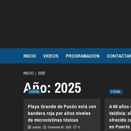
Saltar
al
contenido
INICIO
VIDEOS
PROGRAMACION
CONTACTA
INICIO
2025
Año:
2025
LOCAL
LOCAL
Playa Grande de Pucón está con
A 65 años
bandera roja por altos niveles
Valdivia: 
de microcistinas tóxicas
ofrecido 
en Puerto
Diciembre 26, 2025
admin
0