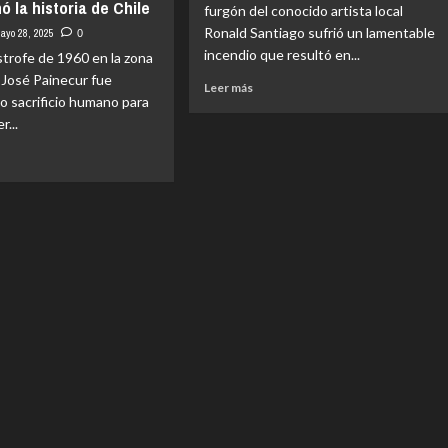
 la historia de Chile
furgón del conocido artista local
Ronald Santiago sufrió un lamentable
ayo 28, 2025
0
incendio que resultó en...
strofe de 1960 en la zona
, José Painecur fue
Leer
Leer más
o sacrificio humano para
más
r...
sobre
Incendio
afecta
vehículo
e
del
artista
Ronald
s
Santiago
aterremoto
via: