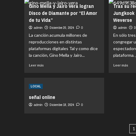
sacri
Disc
sub-
Gino Mella y Jairo Vera logran
Tras su re
hum
term
20
Disco de Diamante por “El Amor
Jungkook 
en
en
de tu Vida”
Weverse
Pue
homi
Saav
Jove
Diciembre 20, 2024
D
admin
0
admin
y
fue
La canción acumula millones de
En sólo tres
con
agre
reproducciones en distintas
congregar u
la
con
plataformas digitales Tal y como dice
espectadore
hist
disp
de
de
la canción, Gino Mella y Jairo...
plataforma.
Chil
esco
Leer
Leer
Leer más
Leer más
e
más
más
ident
sobre
sobr
a
Gino
Tras
pres
LOCAL
Mella
su
agre
y
reci
ante
señal online
Jairo
tran
de
Vera
Jun
Diciembre 18, 2024
admin
0
mori
logran
hace
Disco
hist
de
en
P
Diamante
Wev
1
por