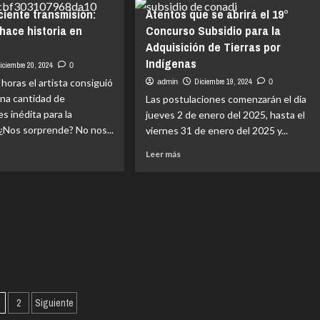
ficio
usión
ciente transmisión:
Atentos que se abrirá el 19°
la
ano
inó
S-
hace historia en
Concurso Subsidio para la
40:
Adquisición de Tierras por
rto
cidio:
Conductor
edra
n
Indígenas
iciembre 20, 2024
0
de
furgón
 horas el artista consiguió
Diciembre 19, 2024
admin
0
mocionó
dido
escolar
na cantidad de
Las postulaciones comenzarán el día
muere
s inédita para la
oria
aro
jueves 2 de enero del 2025, hasta el
tras
 ¿Nos sorprende? No nos...
viernes 31 de enero del 2025 y...
colisión
e
peta
Leer
Leer más
más
ificó
e
sobre
Atentos
unto
que
sor
ente
se
s
smisión:
abrirá
gkook
el
r
19°
oria
Concurso
Subsidio
aginación
erse
para
2
Siguiente
la