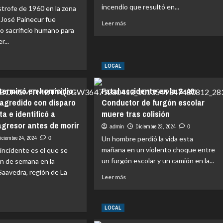
incendio que resultó en...
strofe de 1960 en la zona
, José Painecur fue
Leer
Leer más
o sacrificio humano para
más
r...
sobre
Incendio
afecta
LOCAL
vehículo
e
del
artista
terminó en homicidio:
Fatal accidente en la S-40:
Ronald
 agredido con disparo
Conductor de furgón escolar
s
Santiago
a e identificó a
muere tras colisión
aterremoto
agresor antes de morir
Diciembre 23, 2024
admin
0
iciembre 24, 2024
Un hombre perdió la vida esta
0
via:
mañana en un violento choque entre
incidente es el que se
un furgón escolar y un camión en la...
fin de semana en la
aavedra, región de La
Leer
Leer más
más
sobre
Fatal
cido
LOCAL
accidente
o
e
en