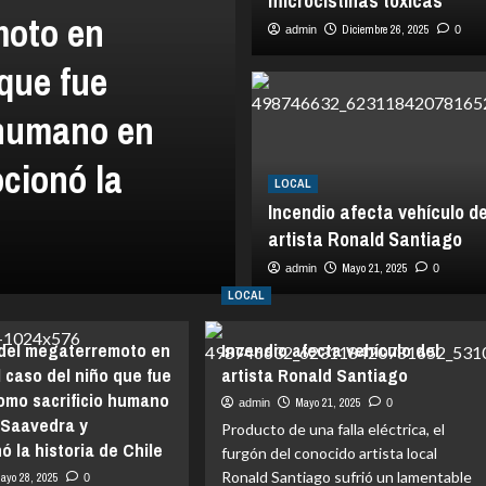
microcistinas tóxicas
moto en
Diciembre 26, 2025
admin
0
 que fue
 humano en
LOCAL
cionó la
Incendio afecta 
LOCAL
Incendio afecta vehículo de
Ronald Santiag
artista Ronald Santiago
Mayo 21, 2025
Mayo 21, 2025
admin
admin
0
0
LOCAL
 del megaterremoto en
Incendio afecta vehículo del
el caso del niño que fue
artista Ronald Santiago
como sacrificio humano
Mayo 21, 2025
admin
0
 Saavedra y
Producto de una falla eléctrica, el
 la historia de Chile
furgón del conocido artista local
Ronald Santiago sufrió un lamentable
ayo 28, 2025
0