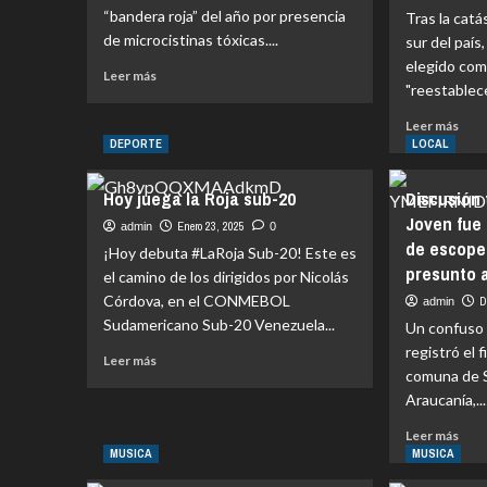
“bandera roja” del año por presencia
Tras la catá
de microcistinas tóxicas....
sur del país
elegido com
Leer
Leer más
"reestablece
más
sobre
Leer
Leer más
Playa
más
DEPORTE
LOCAL
Grande
sobr
de
A
Hoy juega la Roja sub-20
Discusión 
Pucón
65
está
Joven fue
año
Enero 23, 2025
admin
0
con
de escopet
del
¡Hoy debuta #LaRoja Sub-20! Este es
bandera
meg
presunto 
el camino de los dirigidos por Nicolás
roja
en
Córdova, en el CONMEBOL
por
D
admin
Valdi
altos
Sudamericano Sub-20 Venezuela...
Un confuso 
el
niveles
caso
registró el 
Leer
Leer más
de
del
comuna de S
más
microcistinas
niño
sobre
Araucanía,...
tóxicas
que
Hoy
fue
Leer
Leer más
juega
ofre
más
MUSICA
MUSICA
la
com
sobr
Roja