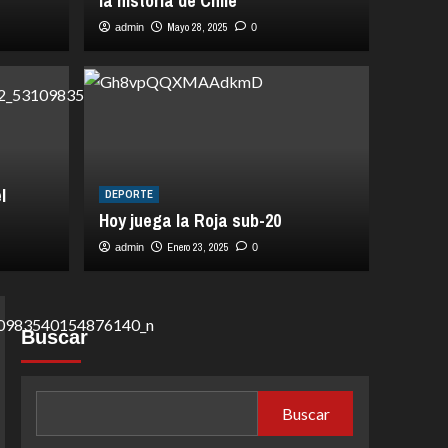
la historia de Chile
Mayo 28, 2025
admin
0
vehículo del artista
DEPORTE
l
o
DEPORTE
Hoy j
Hoy juega la Roja sub-20
Enero 23, 2025
En
admin
0
admin
Buscar
Buscar