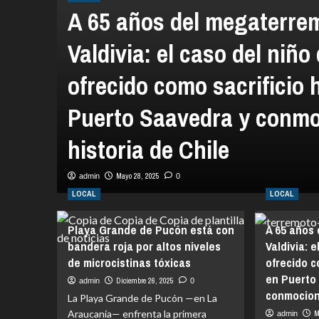
A 65 años del megaterre
Valdivia: el caso del niño
ofrecido como sacrificio
Puerto Saavedra y conmo
historia de Chile
Mayo 28, 2025
admin
0
LOCAL
LOCAL
Playa Grande de Pucón está con
A 65 años
bandera roja por altos niveles
Valdivia: 
de microcistinas tóxicas
ofrecido 
en Puerto
Diciembre 26, 2025
admin
0
conmocionó
La Playa Grande de Pucón —en La
Araucanía— enfrenta la primera
M
admin